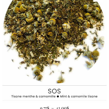
9.75
$
–
43.00
$