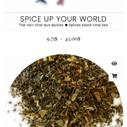
9.75
$
–
43.00
$