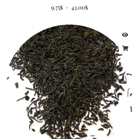
9.75
$
–
43.00
$