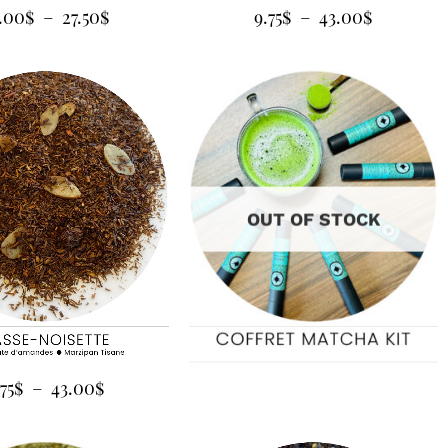
.00
$
–
27.50
$
9.75
$
–
43.00
$
OUT OF STOCK
75
$
–
43.00
$