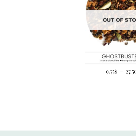
OUT OF ST
9.75
$
–
27.5