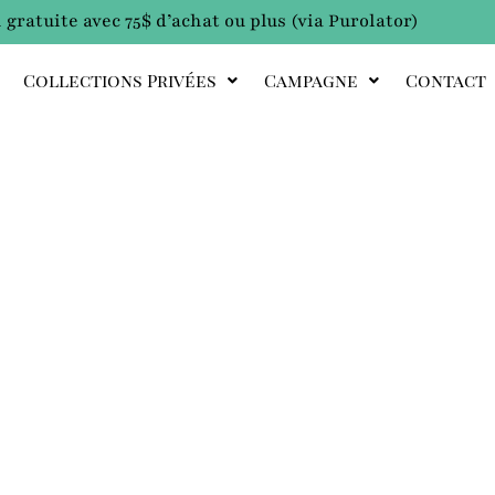
 gratuite avec 75$ d’achat ou plus (via Purolator)
Collections Privées
Campagne
Contact