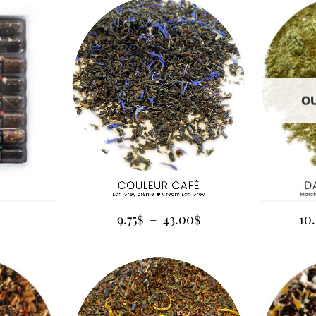
O
9.75
$
–
43.00
$
10