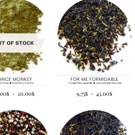
UT OF STOCK
9.75
$
–
43.00
$
.00
$
–
20.00
$