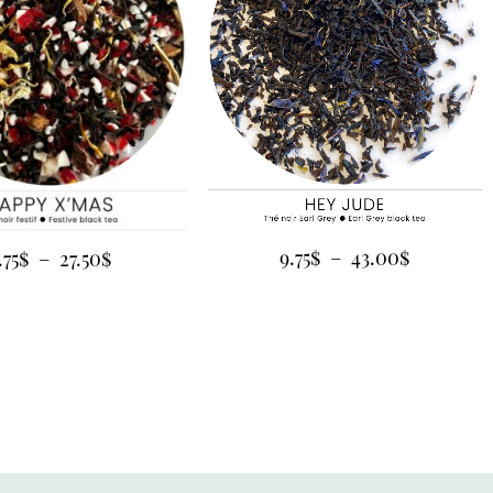
9.75
$
–
43.00
$
.75
$
–
27.50
$