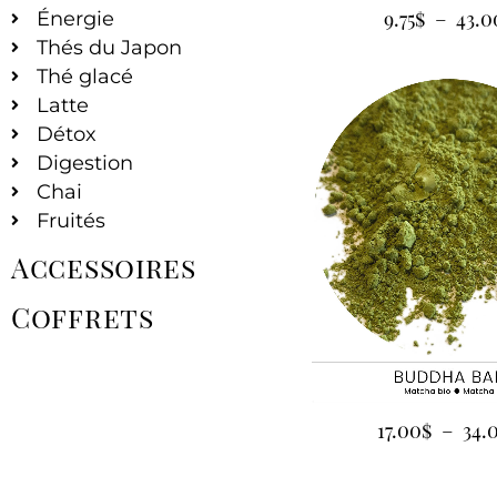
9.75
$
–
43.0
Énergie
Thés du Japon
Thé glacé
Latte
Détox
Digestion
Chai
Fruités
Accessoires
Coffrets
17.00
$
–
34.