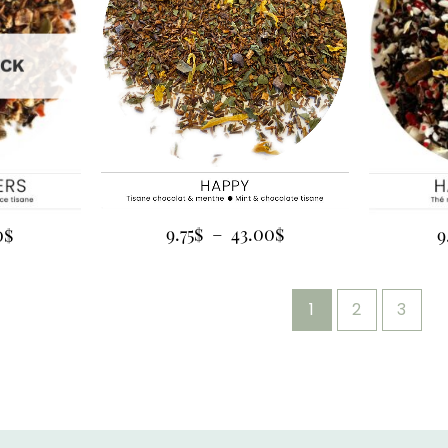
OCK
9.75
$
–
43.00
$
0
$
9
1
2
3