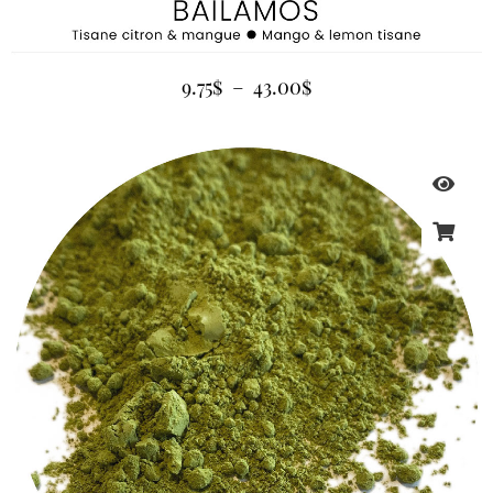
9.75
$
–
43.00
$