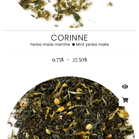
9.75
$
–
27.50
$