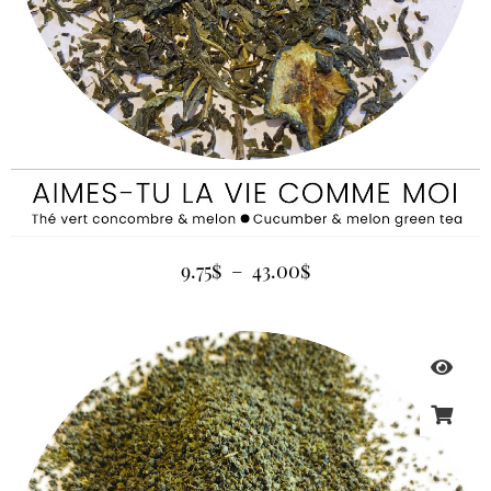
9.75
$
–
43.00
$