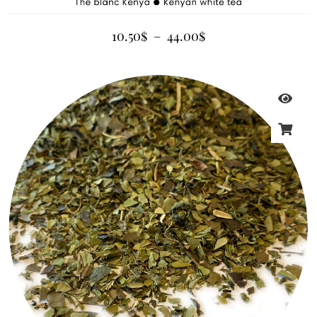
10.50
$
–
44.00
$