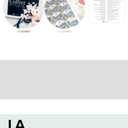
Catégories
Bien-être
,
Collections & bienfaits
,
I