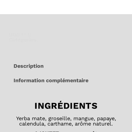
UGS
N/D
Catégories
Avec caféine
,
Caféine
,
Énergie
,
Fruités
,
Les thés et tisanes
,
Nouveau thés
,
Yerba Mate
Description
Information complémentaire
INGRÉDIENTS
Yerba mate, groseille, mangue, papaye,
calendula, carthame, arôme naturel.