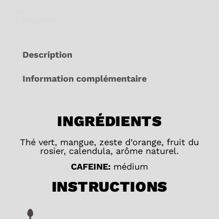
UGS
N/D
Catégories
Avec caféine
,
Énergie
,
fruité
,
Fruités
,
Nouveau thés
,
Vert
Description
Information complémentaire
INGRÉDIENTS
Thé vert, mangue, zeste d’orange, fruit du
rosier, calendula, arôme naturel.
CAFEINE:
médium
INSTRUCTIONS