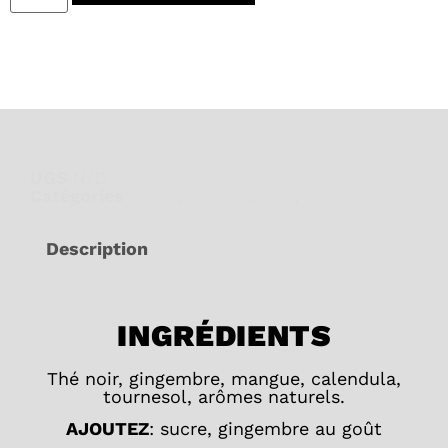
UGS
N/D
Catégories
Épicé
,
Fruités
,
Noir
,
Thé glacé
Description
INGRÉDIENTS
Thé noir, gingembre, mangue, calendula,
tournesol, arômes naturels.
AJOUTEZ
: sucre, gingembre au goût