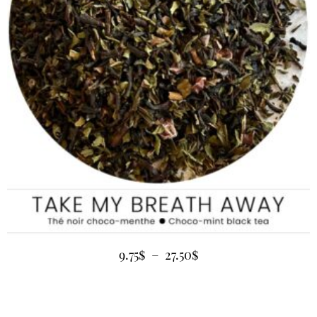
9.75
$
–
27.50
$