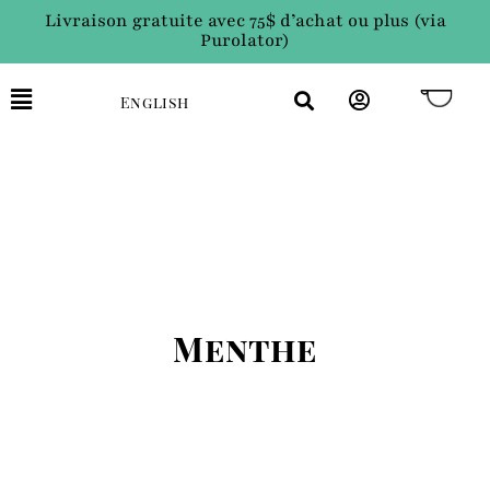
Livraison gratuite avec 75$ d’achat ou plus (via
Purolator)
English
Menthe