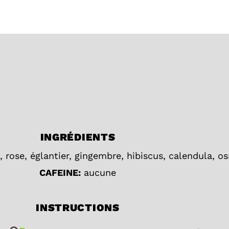
e enceinte
,
Les tisanes
,
Menthe
,
Recettes Lady T
,
INGRÉDIENTS
rose, églantier, gingembre, hibiscus, calendula, o
CAFEINE:
aucune
INSTRUCTIONS