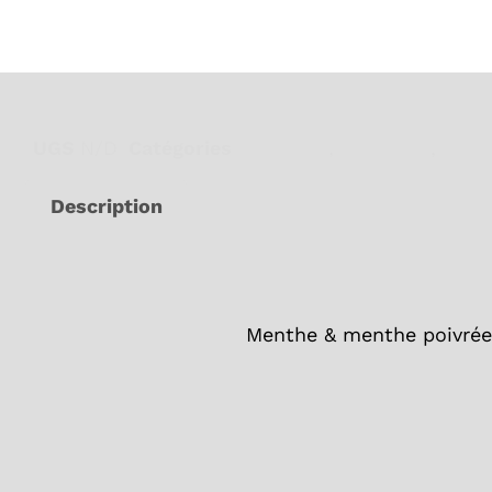
UGS
N/D
Catégories
Bien-être
,
Digestion
,
Femm
Description
Menthe & menthe poivrée, 