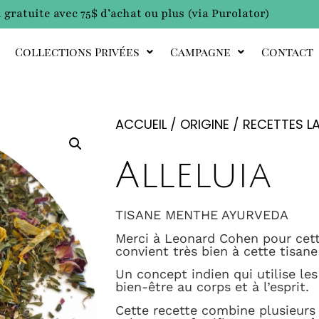
 gratuite avec 75$ d’achat ou plus (via Purolator)
Collections Privées
Campagne
Contact
ACCUEIL
/
ORIGINE
/
RECETTES L
Alleluia
TISANE MENTHE AYURVEDA
Merci à Leonard Cohen pour cett
convient très bien à cette tisane
Un concept indien qui utilise le
bien-être au corps et à l’esprit.
Cette recette combine plusieurs p