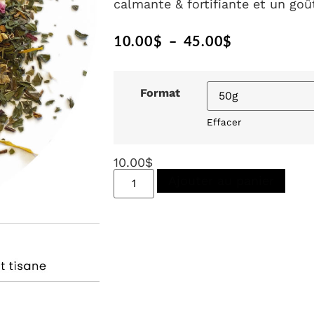
calmante & fortifiante et un go
10.00
$
–
45.00
$
Format
Effacer
10.00
$
Ajouter au panier