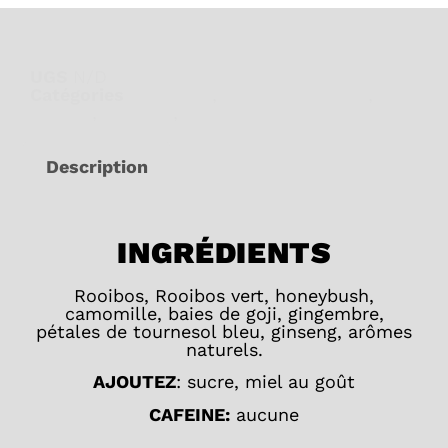
UGS
N/D
Catégories
Bien-être
,
Femme enceinte
,
Les
tisanes
,
Rooibos
,
Sommeil
Description
INGRÉDIENTS
Rooibos, Rooibos vert, honeybush,
camomille, baies de goji, gingembre,
pétales de tournesol bleu, ginseng, arômes
naturels.
AJOUTEZ
: sucre, miel au goût
CAFEINE:
aucune