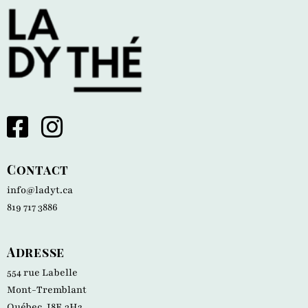
Contact
info@ladyt.ca
819 717 3886
Adresse
554 rue Labelle
Mont-Tremblant
Québec, J8E 3H2