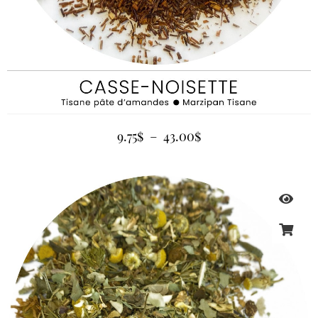
9.75
$
–
43.00
$