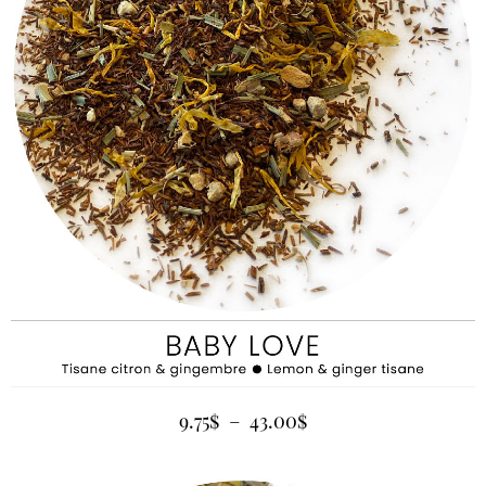
9.75
$
–
43.00
$