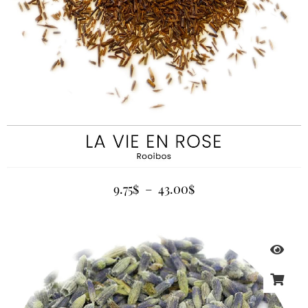
9.75
$
–
43.00
$