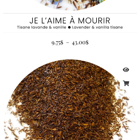
9.75
$
–
43.00
$