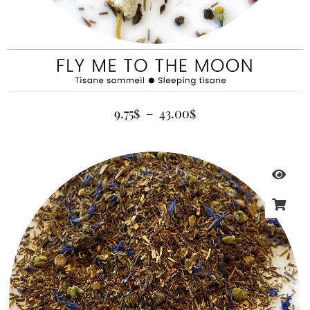
9.75
$
–
43.00
$