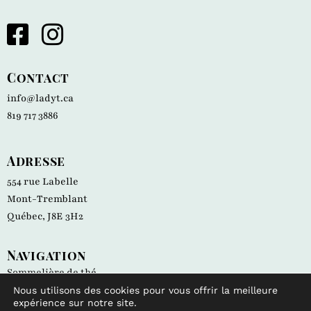
Contact
info@ladyt.ca
819 717 3886
Adresse
554 rue Labelle
Mont-Tremblant
Québec, J8E 3H2
Navigation
Sommelière de thé
Campagne de financement
Nous utilisons des cookies pour vous offrir la meilleure
expérience sur notre site.
Trucs et méthodes d'infusion