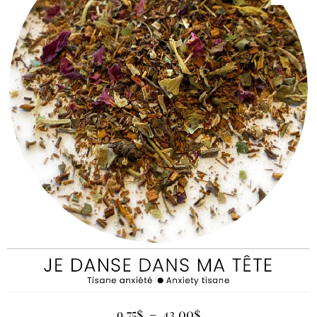
9.75
$
–
43.00
$