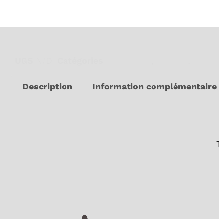
UGS
N/D
Catégories
Biologique
,
Énergie
,
Focus
Description
Information complémentaire