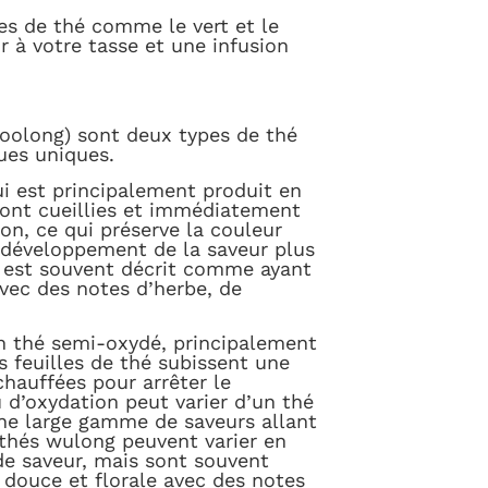
es de thé comme le vert et le
à votre tasse et une infusion
 oolong) sont deux types de thé
ques uniques.
ui est principalement produit en
sont cueillies et immédiatement
n, ce qui préserve la couleur
e développement de la saveur plus
t est souvent décrit comme ayant
vec des notes d’herbe, de
n thé semi-oxydé, principalement
s feuilles de thé subissent une
chauffées pour arrêter le
 d’oxydation peut varier d’un thé
une large gamme de saveurs allant
 thés wulong peuvent varier en
de saveur, mais sont souvent
douce et florale avec des notes