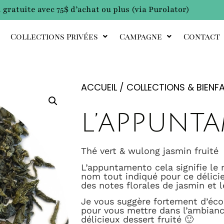
 gratuite avec 75$ d’achat ou plus (via Purolator)
Collections Privées
Campagne
Contact
ACCUEIL
/
COLLECTIONS & BIENFA
L’APPUNT
Thé vert & wulong jasmin fruité
L’appuntamento cela signifie le r
nom tout indiqué pour ce délic
des notes florales de jasmin et 
Je vous suggère fortement d’éc
pour vous mettre dans l’ambia
délicieux dessert fruité 🙂