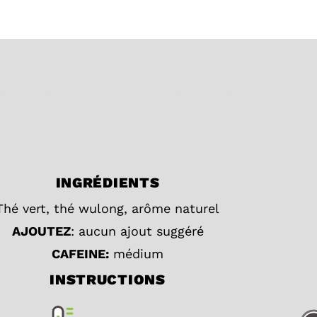
,
Fruités
,
Les thés et tisanes
,
Oolong
,
Vert
INGRÉDIENTS
Thé vert, thé wulong, arôme naturel
AJOUTEZ
: aucun ajout suggéré
CAFEINE:
médium
INSTRUCTIONS