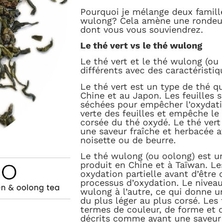
Pourquoi je mélange deux famill
wulong? Cela amène une rondeur 
dont vous vous souviendrez.
Le thé vert vs le thé wulong
Le thé vert et le thé wulong (ou
différents avec des caractéristi
Le thé vert est un type de thé q
Chine et au Japon. Les feuilles 
séchées pour empêcher l’oxydatio
verte des feuilles et empêche l
corsée du thé oxydé. Le thé ver
une saveur fraîche et herbacée a
noisette ou de beurre.
Le thé wulong (ou oolong) est u
produit en Chine et à Taïwan. Le
oxydation partielle avant d’être 
processus d’oxydation. Le niveau
wulong à l’autre, ce qui donne 
du plus léger au plus corsé. Les
termes de couleur, de forme et 
décrits comme ayant une saveur 